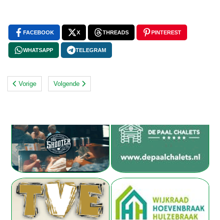
FACEBOOK
X
THREADS
PINTEREST
WHATSAPP
TELEGRAM
Vorige
Volgende