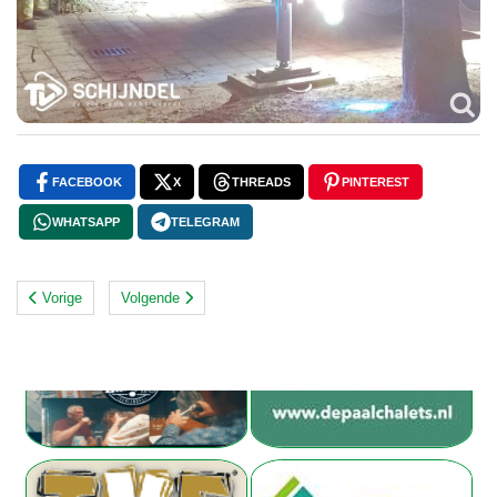
FACEBOOK
X
THREADS
PINTEREST
WHATSAPP
TELEGRAM
Vorige
Volgende