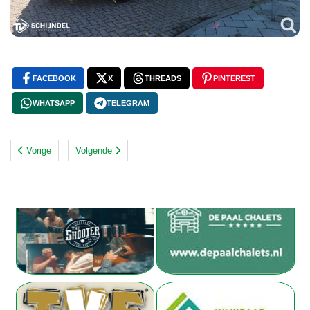
FACEBOOK
X
THREADS
PINTEREST
WHATSAPP
TELEGRAM
Vorige
Volgende