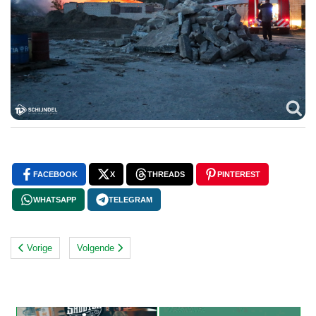
FACEBOOK
X
THREADS
PINTEREST
WHATSAPP
TELEGRAM
Vorige
Volgende