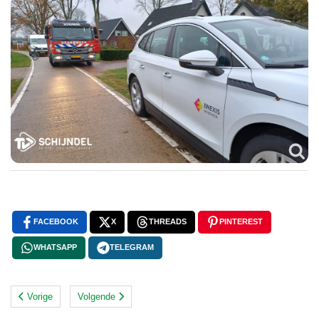
FACEBOOK
X
THREADS
PINTEREST
WHATSAPP
TELEGRAM
Vorige
Volgende