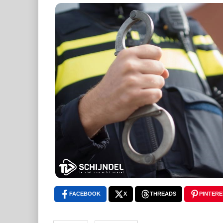
FACEBOOK
X
THREADS
PINTERE