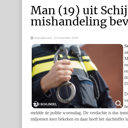
Man (19) uit Schi
mishandeling bev
Gepubliceerd: 13 november 2025
S
a
Mc
me
ee
da
Da
De
ve
he
meldde de politie woensdag. De verdachte is dus inmid
miljoenen keer bekeken en daar heeft het slachtoffer la