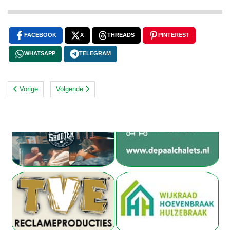
FACEBOOK
X
THREADS
PINTEREST
WHATSAPP
TELEGRAM
Vorige
Volgende