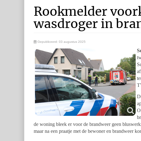
Rookmelder voork
wasdroger in bra
Gepubliceerd: 03 augustus 2025
S
t
S
a
t
T
D
ap
O
b
de woning bleek er voor de brandweer geen bluswerkza
maar na een praatje met de bewoner en brandweer ko