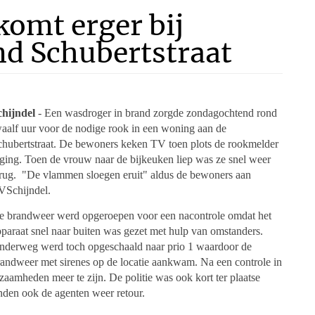
omt erger bij
nd Schubertstraat
chijndel
- Een wasdroger in brand zorgde zondagochtend rond
waalf uur voor de nodige rook in een woning aan de
chubertstraat. De bewoners keken TV toen plots de rookmelder
fging. Toen de vrouw naar de bijkeuken liep was ze snel weer
erug. "De vlammen sloegen eruit" aldus de bewoners aan
VSchijndel.
e brandweer werd opgeroepen voor een nacontrole omdat het
paraat snel naar buiten was gezet met hulp van omstanders.
nderweg werd toch opgeschaald naar prio 1 waardoor de
randweer met sirenes op de locatie aankwam. Na een controle in
amheden meer te zijn. De politie was ook kort ter plaatse
nden ook de agenten weer retour.