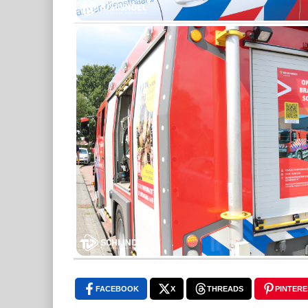
FACEBOOK
X
THREADS
PINTERE