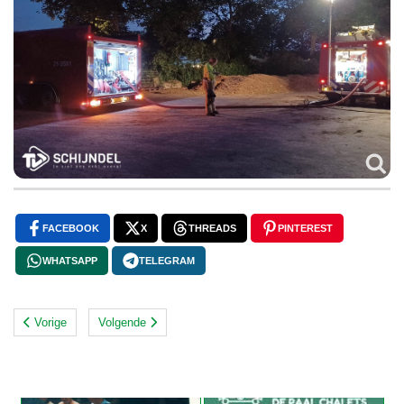
FACEBOOK
X
THREADS
PINTEREST
WHATSAPP
TELEGRAM
Vorige
Volgende