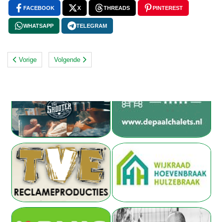
FACEBOOK
X
THREADS
PINTEREST
WHATSAPP
TELEGRAM
Vorige
Volgende