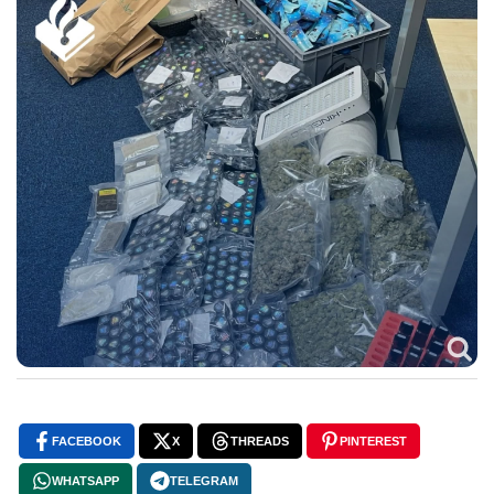
FACEBOOK
X
THREADS
PINTEREST
WHATSAPP
TELEGRAM