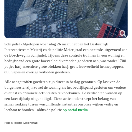
Schijndel
- Afgelopen woensdag 26 maart hebben het Bestuurlijk
Interventieteam Meierij en de politie Meierijstad een controle uitgevoerd aan
de Boschweg in Schijndel. Tijdens deze controle trof men in een woning en
bedrijfspand een grote hoeveelheid verboden goederen aan, waaronder 1700
potjes hasj, meerdere grote blokken hasj, grote hoeveelheid henneptoppen,
800 vapes en overige verboden goederen.
Alle aangetroffen goederen zijn direct in beslag genomen. Op last van de
burgemeester zijn zowel de woning als het bedrijfspand gesloten om verdere
overlast en criminele activiteiten te voorkomen. De verdachten worden op
een later tijdstip uitgenodigd. "Deze actie onderstreept het belang van
samenwerking tussen verschillende instanties om onze wijken veilig en
leefbaar te houden." aldus de politie
op social media.
Foto's: politie Meierijstad