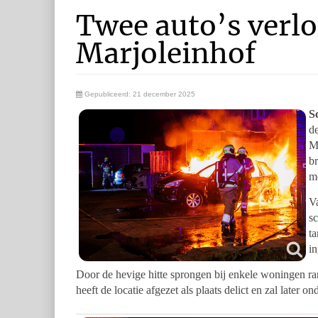
Twee auto’s verlo
Marjoleinhof
Gepubliceerd: 21 december 2025
S
d
Ma
b
me
V
sc
t
in
Door de hevige hitte sprongen bij enkele woningen ram
heeft de locatie afgezet als plaats delict en zal later