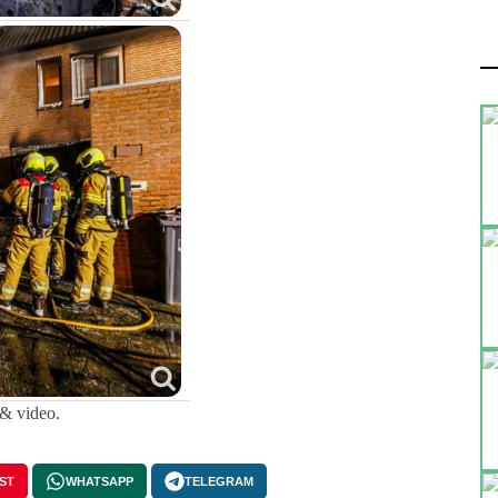
 & video.
ST
WHATSAPP
TELEGRAM