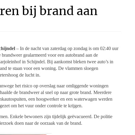
ren bij brand aan
chijndel
– In de nacht van zaterdag op zondag is om 02:40 uur
e brandweer gealarmeerd voor een autobrand aan de
rjoleinhof in Schijndel. Bij aankomst bleken twee auto’s in
rand te staan voor een woning. De vlammen sloegen
tershoog de lucht in.
anwege het risico op overslag naar omliggende woningen
haalde de brandweer al snel op naar grote brand. Meerdere
ankautospuiten, een hoogwerker en een waterwagen werden
gezet om het vuur onder controle te krijgen.
en. Enkele bewoners zijn tijdelijk geëvacueerd. De politie
 onderzoek doen naar de oorzaak van de brand.