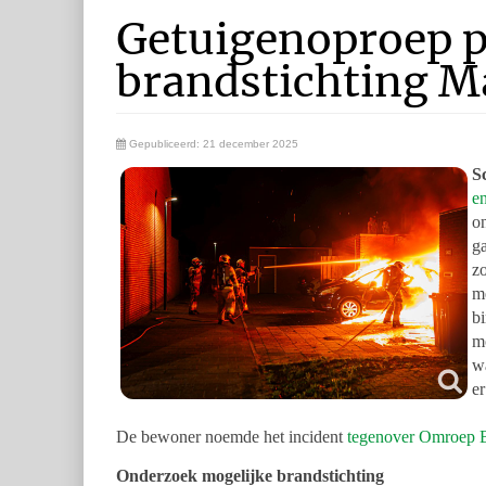
Getuigenoproep po
brandstichting M
Gepubliceerd: 21 december 2025
S
e
o
ga
z
m
bi
m
w
e
De bewoner noemde het incident
tegenover Omroep Br
Onderzoek mogelijke brandstichting