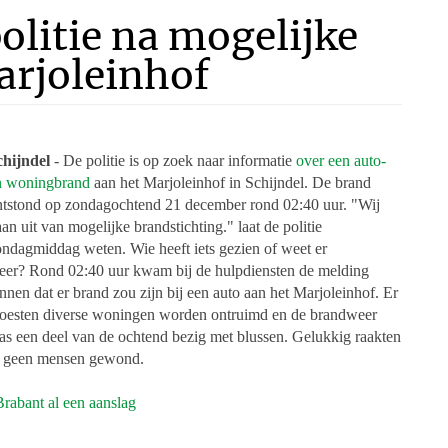
litie na mogelijke
arjoleinhof
chijndel
- De politie is op zoek naar informatie
over een auto-
n woningbrand
aan het Marjoleinhof in Schijndel. De brand
ntstond op zondagochtend 21 december rond 02:40 uur. "Wij
an uit van mogelijke brandstichting." laat de politie
ondagmiddag weten. Wie heeft iets gezien of weet er
eer?
Rond 02:40 uur kwam bij de hulpdiensten de melding
nnen dat er brand zou zijn bij een auto aan het Marjoleinhof. Er
oesten diverse woningen worden ontruimd en de brandweer
as een deel van de ochtend bezig met blussen. Gelukkig raakten
r geen mensen gewond.
abant al een aanslag