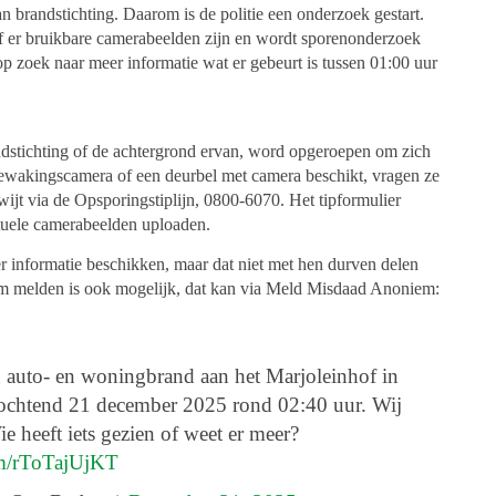
an brandstichting. Daarom is de politie een onderzoek gestart.
 of er bruikbare camerabeelden zijn en wordt sporenonderzoek
op zoek naar meer informatie wat er gebeurt is tussen 01:00 uur
andstichting of de achtergrond ervan, word opgeroepen om zich
bewakingscamera of een deurbel met camera beschikt, vragen ze
wijt via de Opsporingstiplijn, 0800-6070. Het tipformulier
tuele camerabeelden uploaden.
eer informatie beschikken, maar dat niet met hen durven delen
em melden is ook mogelijk, dat kan via Meld Misdaad Anoniem:
n auto- en woningbrand aan het Marjoleinhof in
ochtend 21 december 2025 rond 02:40 uur. Wij
e heeft iets gezien of weet er meer?
om/rToTajUjKT