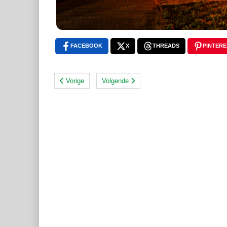
FACEBOOK
X
THREADS
PINTERE
Vorige
Volgende