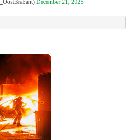
L_OostBrabant)
December 21, 2025