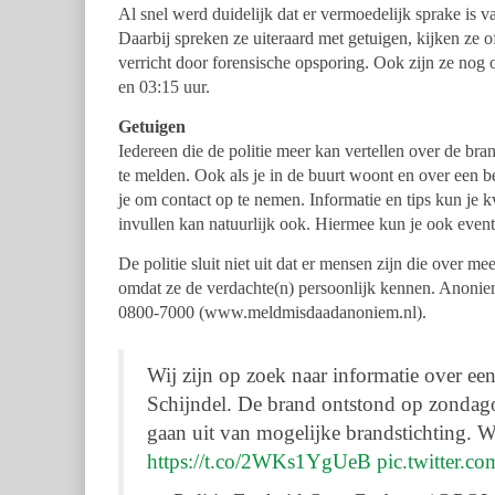
Al snel werd duidelijk dat er vermoedelijk sprake is v
Daarbij spreken ze uiteraard met getuigen, kijken ze
verricht door forensische opsporing. Ook zijn ze nog 
en 03:15 uur.
Getuigen
Iedereen die de politie meer kan vertellen over de br
te melden. Ook als je in de buurt woont en over een 
je om contact op te nemen. Informatie en tips kun je k
invullen kan natuurlijk ook. Hiermee kun je ook even
De politie sluit niet uit dat er mensen zijn die over m
omdat ze de verdachte(n) persoonlijk kennen. Anoni
0800-7000 (www.meldmisdaadanoniem.nl).
Wij zijn op zoek naar informatie over ee
Schijndel. De brand ontstond op zondag
gaan uit van mogelijke brandstichting. Wi
https://t.co/2WKs1YgUeB
pic.twitter.c