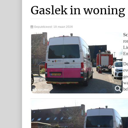
Gaslek in woning
Gepubliceerd: 18 maart 2026
Sc
ro
Li
En
De
ev
ge
wa
be