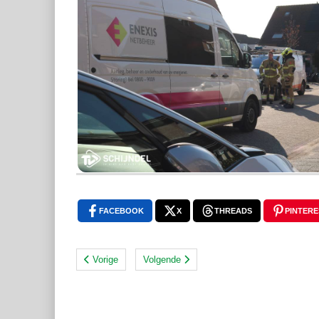
FACEBOOK
X
THREADS
PINTERE
Vorige
Volgende