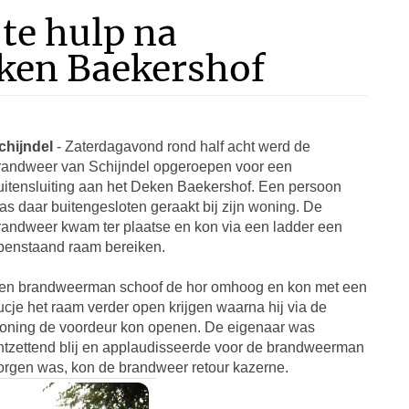
te hulp na
eken Baekershof
chijndel
- Zaterdagavond rond half acht werd de
randweer van Schijndel opgeroepen voor een
uitensluiting aan het Deken Baekershof. Een persoon
as daar buitengesloten geraakt bij zijn woning. De
randweer kwam ter plaatse en kon via een ladder een
penstaand raam bereiken.
en brandweerman schoof de hor omhoog en kon met een
rucje het raam verder open krijgen waarna hij via de
oning de voordeur kon openen. De eigenaar was
ntzettend blij en applaudisseerde voor de brandweerman
orgen was, kon de brandweer retour kazerne.