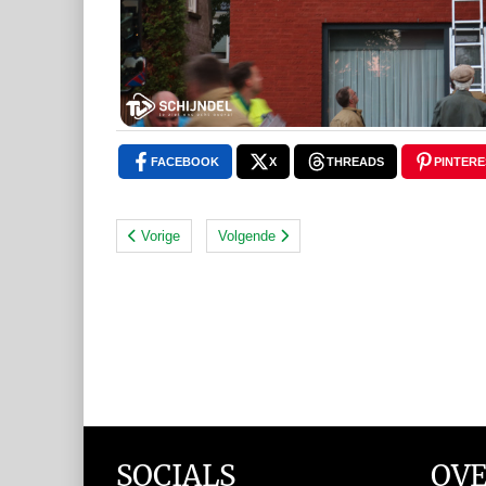
FACEBOOK
X
THREADS
PINTERE
Vorige
Volgende
SOCIALS
OVE