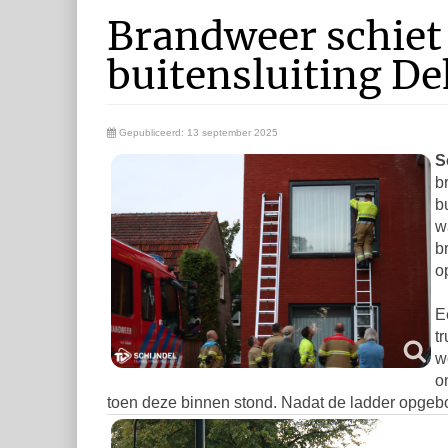
Brandweer schiet 
buitensluiting D
Gepubliceerd: 13 september 2025
S
b
b
w
b
o
E
t
w
o
toen deze binnen stond. Nadat de ladder opgeb