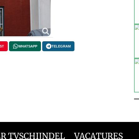
ST
WHATSAPP
TELEGRAM
R TVSCHIJNDEL
VACATURES