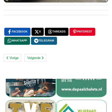
FACEBOOK
X
THREADS
PINTEREST
WHATSAPP
TELEGRAM
Vorige
Volgende