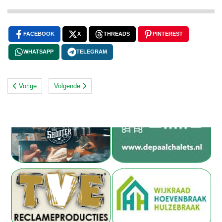
FACEBOOK
X
THREADS
PINTEREST
WHATSAPP
TELEGRAM
Vorige
Volgende